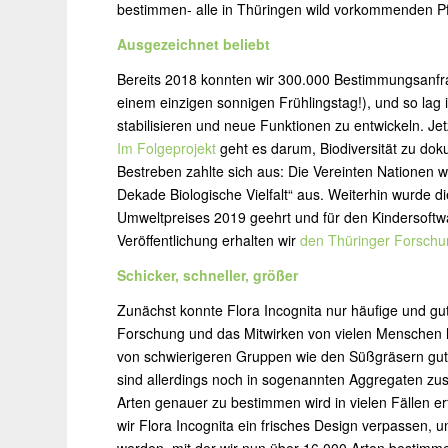
bestimmen- alle in Thüringen wild vorkommenden P
Ausgezeichnet beliebt
Bereits 2018 konnten wir 300.000 Bestimmungsanfra
einem einzigen sonnigen Frühlingstag!), und so lag
stabilisieren und neue Funktionen zu entwickeln. Jet
Im Folgeprojekt
geht es darum, Biodiversität zu do
Bestreben zahlte sich aus: Die Vereinten Nationen wä
Dekade Biologische Vielfalt“ aus. Weiterhin wurde d
Umweltpreises 2019 geehrt und für den Kindersoftw
Veröffentlichung erhalten wir
den Thüringer Forschu
Schicker, schneller, größer
Zunächst konnte Flora Incognita nur häufige und gu
Forschung und das Mitwirken von vielen Menschen h
von schwierigeren Gruppen wie den Süßgräsern gut 
sind allerdings noch in sogenannten Aggregaten zus
Arten genauer zu bestimmen wird in vielen Fällen e
wir Flora Incognita ein frisches Design verpassen, 
werden, mit der wir nun über 16.000 Arten bestimm