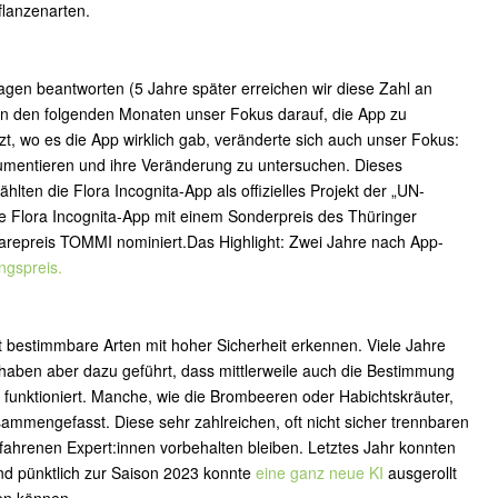
flanzenarten.
gen beantworten (5 Jahre später erreichen wir diese Zahl an
 in den folgenden Monaten unser Fokus darauf, die App zu
zt, wo es die App wirklich gab, veränderte sich auch unser Fokus:
kumentieren und ihre Veränderung zu untersuchen. Dieses
hlten die Flora Incognita-App als offizielles Projekt der „UN-
ie Flora Incognita-App mit einem Sonderpreis des Thüringer
arepreis TOMMI nominiert.Das Highlight: Zwei Jahre nach App-
ngspreis.
t bestimmbare Arten mit hoher Sicherheit erkennen. Viele Jahre
aben aber dazu geführt, dass mittlerweile auch die Bestimmung
funktioniert. Manche, wie die Brombeeren oder Habichtskräuter,
ammengefasst. Diese sehr zahlreichen, oft nicht sicher trennbaren
rfahrenen Expert:innen vorbehalten bleiben. Letztes Jahr konnten
und pünktlich zur Saison 2023 konnte
eine ganz neue KI
ausgerollt
en können.