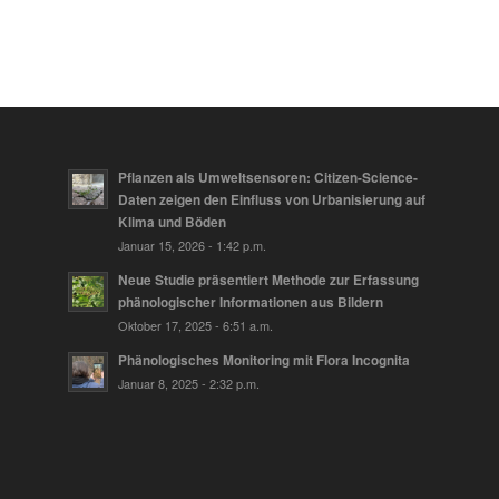
Pflanzen als Umweltsensoren: Citizen-Science-
Daten zeigen den Einfluss von Urbanisierung auf
Klima und Böden
Januar 15, 2026 - 1:42 p.m.
Neue Studie präsentiert Methode zur Erfassung
phänologischer Informationen aus Bildern
Oktober 17, 2025 - 6:51 a.m.
Phänologisches Monitoring mit Flora Incognita
Januar 8, 2025 - 2:32 p.m.