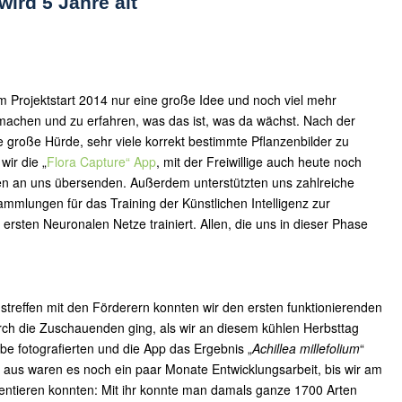
wird 5 Jahre alt
um Projektstart 2014 nur eine große Idee und noch viel mehr
achen und zu erfahren, was das ist, was da wächst. Nach der
e große Hürde, sehr viele korrekt bestimmte Pflanzenbilder zu
ir die „
Flora Capture“ App
, mit der Freiwillige auch heute noch
ven an uns übersenden. Außerdem unterstützten uns zahlreiche
ammlungen für das Training der Künstlichen Intelligenz zur
ersten Neuronalen Netze trainiert. Allen, die uns in dieser Phase
streffen mit den Förderern konnten wir den ersten funktionierenden
rch die Zuschauenden ging, als wir an diesem kühlen Herbsttag
be fotografierten und die App das Ergebnis „
Achillea millefolium
“
a aus waren es noch ein paar Monate Entwicklungsarbeit, bis wir am
räsentieren konnten: Mit ihr konnte man damals ganze 1700 Arten