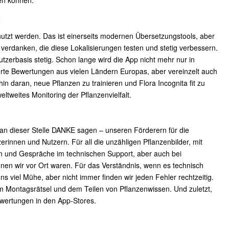
t
nutzt werden. Das ist einerseits modernen Übersetzungstools, aber
zu verdanken, die diese Lokalisierungen testen und stetig verbessern.
Nutzerbasis stetig. Schon lange wird die App nicht mehr nur in
erte Bewertungen aus vielen Ländern Europas, aber vereinzelt auch
in daran, neue Pflanzen zu trainieren und Flora Incognita fit zu
tweites Monitoring der Pflanzenvielfalt.
n an dieser Stelle DANKE sagen – unseren Förderern für die
erinnen und Nutzern. Für all die unzähligen Pflanzenbilder, mit
gen und Gespräche im technischen Support, aber auch bei
enen wir vor Ort waren. Für das Verständnis, wenn es technisch
s viel Mühe, aber nicht immer finden wir jeden Fehler rechtzeitig.
im Montagsrätsel und dem Teilen von Pflanzenwissen. Und zuletzt,
ewertungen in den App-Stores.