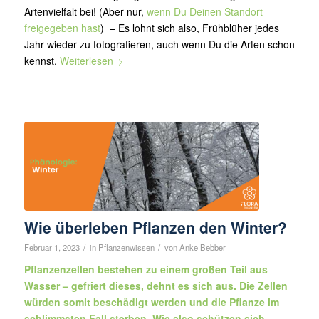
Artenvielfalt bei! (Aber nur,
wenn Du Deinen Standort
freigegeben hast
) – Es lohnt sich also, Frühblüher jedes
Jahr wieder zu fotografieren, auch wenn Du die Arten schon
kennst.
Weiterlesen
Wie überleben Pflanzen den Winter?
/
/
Februar 1, 2023
in
Pflanzenwissen
von
Anke Bebber
Pflanzenzellen bestehen zu einem großen Teil aus
Wasser – gefriert dieses, dehnt es sich aus. Die Zellen
würden somit beschädigt werden und die Pflanze im
schlimmsten Fall sterben. Wie also schützen sich