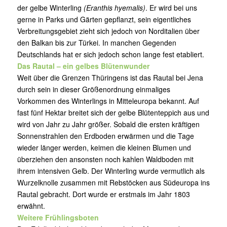
der gelbe Winterling
(Eranthis hyemalis)
. Er wird bei uns
gerne in Parks und Gärten gepflanzt, sein eigentliches
Verbreitungsgebiet zieht sich jedoch von Norditalien über
den Balkan bis zur Türkei. In manchen Gegenden
Deutschlands hat er sich jedoch schon lange fest etabliert.
Das Rautal – ein gelbes Blütenwunder
Weit über die Grenzen Thüringens ist das Rautal bei Jena
durch sein in dieser Größenordnung einmaliges
Vorkommen des Winterlings in Mitteleuropa bekannt. Auf
fast fünf Hektar breitet sich der gelbe Blütenteppich aus und
wird von Jahr zu Jahr größer. Sobald die ersten kräftigen
Sonnenstrahlen den Erdboden erwärmen und die Tage
wieder länger werden, keimen die kleinen Blumen und
überziehen den ansonsten noch kahlen Waldboden mit
ihrem intensiven Gelb. Der Winterling wurde vermutlich als
Wurzelknolle zusammen mit Rebstöcken aus Südeuropa ins
Rautal gebracht. Dort wurde er erstmals im Jahr 1803
erwähnt.
Weitere Frühlingsboten