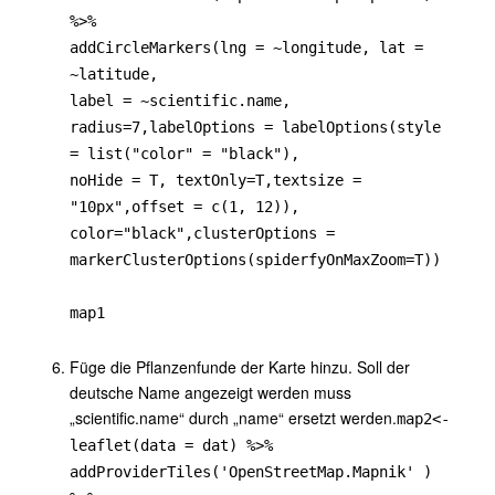
%>%
addCircleMarkers(lng = ~longitude, lat =
~latitude,
label = ~scientific.name,
radius=7,labelOptions = labelOptions(style
= list("color" = "black"),
noHide = T, textOnly=T,textsize =
"10px",offset = c(1, 12)),
color="black",clusterOptions =
markerClusterOptions(spiderfyOnMaxZoom=T))
map1
Füge die Pflanzenfunde der Karte hinzu. Soll der
deutsche Name angezeigt werden muss
„scientific.name“ durch „name“ ersetzt werden.
map2<-
leaflet(data = dat) %>%
addProviderTiles('OpenStreetMap.Mapnik' )