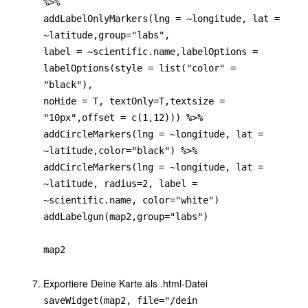
%>%
addLabelOnlyMarkers(lng = ~longitude, lat =
~latitude,group="labs",
label = ~scientific.name,labelOptions =
labelOptions(style = list("color" =
"black"),
noHide = T, textOnly=T,textsize =
"10px",offset = c(1,12))) %>%
addCircleMarkers(lng = ~longitude, lat =
~latitude,color="black") %>%
addCircleMarkers(lng = ~longitude, lat =
~latitude, radius=2, label =
~scientific.name, color="white")
addLabelgun(map2,group="labs")
map2
Exportiere Deine Karte als .html-Datei
saveWidget(map2, file="/dein