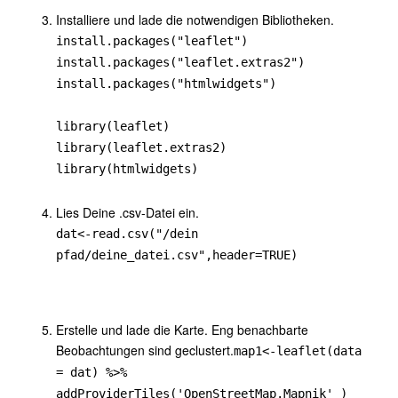
Installiere und lade die notwendigen Bibliotheken.
install.packages("leaflet")
install.packages("leaflet.extras2")
install.packages("htmlwidgets")
library(leaflet)
library(leaflet.extras2)
library(htmlwidgets)
Lies Deine .csv-Datei ein.
dat<-read.csv("/dein
pfad/deine_datei.csv",header=TRUE)
Erstelle und lade die Karte. Eng benachbarte
Beobachtungen sind geclustert.
map1<-leaflet(data
= dat) %>%
addProviderTiles('OpenStreetMap.Mapnik' )