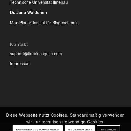
Technische Universität Ilmenau
Dr. Jana Wäldchen
Max-Planck-Institut für Biogeochemie
Kontakt
support@floraincognita.com
Impressum
Diese Webseite nutzt Cookies. Standardmäßig verwenden
wir nur technisch notwendige Cookies.
Technisch notwendige Cookies erlauben
Alle Cookies erlauben
Einstellungen
© Copyright - Flora Incognita