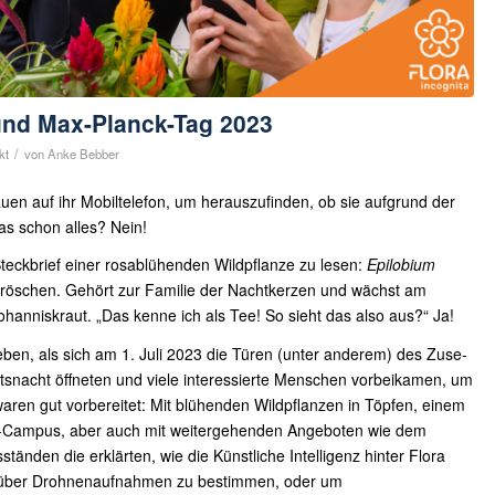
und Max-Planck-Tag 2023
/
kt
von
Anke Bebber
en auf ihr Mobiltelefon, um herauszufinden, ob sie aufgrund der
as schon alles? Nein!
eckbrief einer rosablühenden Wildpflanze zu lesen:
Epilobium
nröschen. Gehört zur Familie der Nachtkerzen und wächst am
hanniskraut. „Das kenne ich als Tee! So sieht das also aus?“ Ja!
leben, als sich am 1. Juli 2023 die Türen (unter anderem) des Zuse-
snacht öffneten und viele interessierte Menschen vorbeikamen, um
 waren gut vorbereitet: Mit blühenden Wildpflanzen in Töpfen, einem
-Campus, aber auch mit weitergehenden Angeboten wie dem
änden die erklärten, wie die Künstliche Intelligenz hinter Flora
er über Drohnenaufnahmen zu bestimmen, oder um