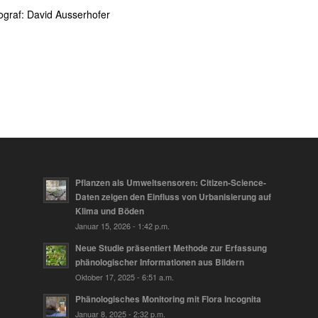
tograf: David Ausserhofer
Pflanzen als Umweltsensoren: Citizen-Science-
Daten zeigen den Einfluss von Urbanisierung auf
Klima und Böden
Januar 15, 2026 - 1:42 p.m.
Neue Studie präsentiert Methode zur Erfassung
phänologischer Informationen aus Bildern
Oktober 17, 2025 - 6:51 a.m.
Phänologisches Monitoring mit Flora Incognita
Januar 8, 2025 - 2:32 p.m.