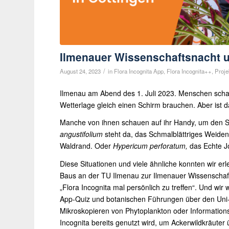
Ilmenauer Wissenschaftsnacht 
/
August 24, 2023
in
Flora Incognita App
,
Flora Incognita++
,
Proje
Ilmenau am Abend des 1. Juli 2023. Menschen schau
Wetterlage gleich einen Schirm brauchen. Aber ist d
Manche von ihnen schauen auf ihr Handy, um den St
angustifolium
steht da, das Schmalblättriges Weide
Waldrand. Oder
Hypericum perforatum
,
das Echte Jo
Diese Situationen und viele ähnliche konnten wir er
Baus an der TU Ilmenau zur Ilmenauer Wissenschaft
„Flora Incognita mal persönlich zu treffen“. Und wir
App-Quiz und botanischen Führungen über den Uni
Mikroskopieren von Phytoplankton oder Informationsst
Incognita bereits genutzt wird, um Ackerwildkräut