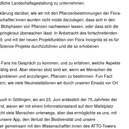
ndliche Landschaftsgestaltung zu unternehmen.
fklärung darüber, wie wir mit den Pflanzenbestimmungen der Flora-
chaftler:innen wurden nicht müde darzulegen, dass sich in den
 Blühphasen von Pflanzen nachweisen lassen, oder dass sich die
pringkraut überwachen lässt. In Anbetracht des fortschreitenden
; und mit der neuen Projektfunktion von Flora Incognita ist es für
en-Science-Projekte durchzuführen und die so erhobenen
t-Fans ins Gespräch zu kommen, und zu erfahren, welche Aspekte
hig sind. Aber ebenso stolz sind wir, wenn wir Menschen die
probieren und anzufangen, Pflanzen zu bestimmen. Fun Fact:
rn, wie viele Neuinstallationen wir durch unseren Einsatz vor Ort
uch in Göttingen, wo am 23. Juni anlässlich der 75-Jahrfeier der
nd, waren wir mit einem Informationsstand auf dem Marktplatz
cht viele Menschen unterwegs, aber das ermöglichte es uns, mit
unsere App, den Verlust der Biodiversität und unsere
 wir gemeinsam mit den Wissenschaftler:innen des ATTO-Towers