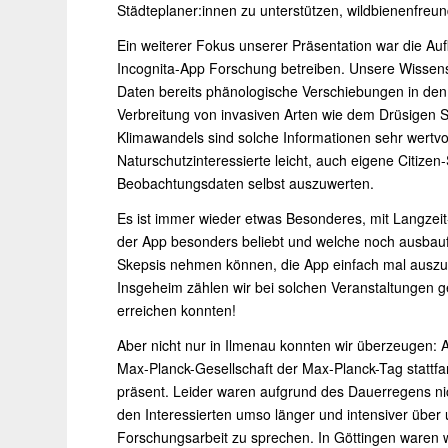
Städteplaner:innen zu unterstützen, wildbienenfreu
Ein weiterer Fokus unserer Präsentation war die Au
Incognita-App Forschung betreiben. Unsere Wissens
Daten bereits phänologische Verschiebungen in den
Verbreitung von invasiven Arten wie dem Drüsigen S
Klimawandels sind solche Informationen sehr wertvoll
Naturschutzinteressierte leicht, auch eigene Citiz
Beobachtungsdaten selbst auszuwerten.
Es ist immer wieder etwas Besonderes, mit Langzei
der App besonders beliebt und welche noch ausbaufä
Skepsis nehmen können, die App einfach mal auszu
Insgeheim zählen wir bei solchen Veranstaltungen ge
erreichen konnten!
Aber nicht nur in Ilmenau konnten wir überzeugen: A
Max-Planck-Gesellschaft der Max-Planck-Tag stattfa
präsent. Leider waren aufgrund des Dauerregens ni
den Interessierten umso länger und intensiver über 
Forschungsarbeit zu sprechen. In Göttingen waren