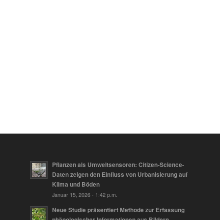
Pflanzen als Umweltsensoren: Citizen-Science-
Daten zeigen den Einfluss von Urbanisierung auf
Klima und Böden
Januar 15, 2026 - 1:42 p.m.
Neue Studie präsentiert Methode zur Erfassung
phänologischer Informationen aus Bildern