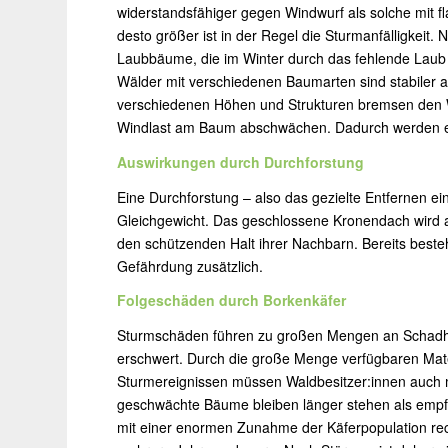
widerstandsfähiger gegen Windwurf als solche mit f
desto größer ist in der Regel die Sturmanfälligkeit
Laubbäume, die im Winter durch das fehlende Laub w
Wälder mit verschiedenen Baumarten sind stabiler al
verschiedenen Höhen und Strukturen bremsen den Win
Windlast am Baum abschwächen. Dadurch werden ei
Auswirkungen durch Durchforstung
Eine Durchforstung – also das gezielte Entfernen e
Gleichgewicht. Das geschlossene Kronendach wird 
den schützenden Halt ihrer Nachbarn. Bereits best
Gefährdung zusätzlich.
Folgeschäden durch Borkenkäfer
Sturmschäden führen zu großen Mengen an Schadho
erschwert. Durch die große Menge verfügbaren Mate
Sturmereignissen müssen Waldbesitzer:innen auch m
geschwächte Bäume bleiben länger stehen als emp
mit einer enormen Zunahme der Käferpopulation re