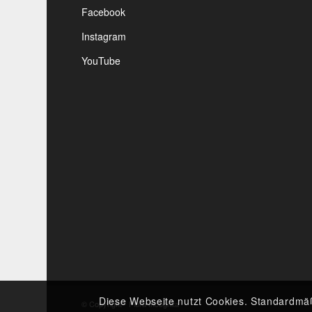
Facebook
Instagram
YouTube
Diese Webseite nutzt Cookies. Standardmä
© Copyright - Flora Incognita