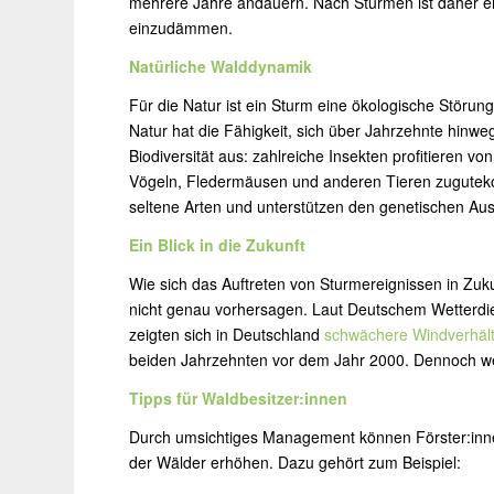
mehrere Jahre andauern. Nach Stürmen ist daher ei
einzudämmen.
Natürliche Walddynamik
Für die Natur ist ein Sturm eine ökologische Störung
Natur hat die Fähigkeit, sich über Jahrzehnte hinw
Biodiversität aus: zahlreiche Insekten profitieren
Vögeln, Fledermäusen und anderen Tieren zuguteko
seltene Arten und unterstützen den genetischen Au
Ein Blick in die Zukunft
Wie sich das Auftreten von Sturmereignissen in Zuk
nicht genau vorhersagen. Laut Deutschem Wetterd
zeigten sich in Deutschland
schwächere Windverhält
beiden Jahrzehnten vor dem Jahr 2000. Dennoch we
Tipps für Waldbesitzer:innen
Durch umsichtiges Management können Förster:innen
der Wälder erhöhen. Dazu gehört zum Beispiel: