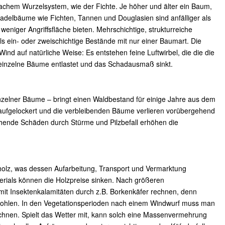
lachem Wurzelsystem, wie der Fichte. Je höher und älter ein Baum,
. Nadelbäume wie Fichten, Tannen und Douglasien sind anfälliger als
eniger Angriffsfläche bieten. Mehrschichtige, strukturreiche
s ein- oder zweischichtige Bestände mit nur einer Baumart. Die
d auf natürliche Weise: Es entstehen feine Luftwirbel, die die die
nzelne Bäume entlastet und das Schadausmaß sinkt.
inzelner Bäume – bringt einen Waldbestand für einige Jahre aus dem
aufgelockert und die verbleibenden Bäume verlieren vorübergehend
ehende Schäden durch Stürme und Pilzbefall erhöhen die
lz, was dessen Aufarbeitung, Transport und Vermarktung
rials können die Holzpreise sinken. Nach größeren
it Insektenkalamitäten durch z.B. Borkenkäfer rechnen, denn
fohlen. In den Vegetationsperioden nach einem Windwurf muss man
chnen. Spielt das Wetter mit, kann solch eine Massenvermehrung