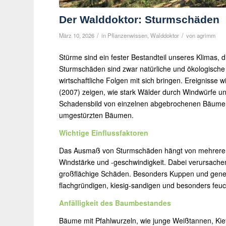
Der Walddoktor: Sturmschäden
/
/
März 10, 2026
in
Pflanzenwissen
,
Walddoktor
von
agrimm
Stürme sind ein fester Bestandteil unseres Klimas, 
Sturmschäden sind zwar natürliche und ökologische
wirtschaftliche Folgen mit sich bringen. Ereignisse 
(2007) zeigen, wie stark Wälder durch Windwürfe un
Schadensbild von einzelnen abgebrochenen Bäumen 
umgestürzten Bäumen.
Wichtige Einflussfaktoren
Das Ausmaß von Sturmschäden hängt von mehreren 
Windstärke und -geschwindigkeit. Dabei verursache
großflächige Schäden. Besonders Kuppen und geneig
flachgründigen, kiesig-sandigen und besonders feu
Anfälligkeit des Baumbestandes
Bäume mit Pfahlwurzeln, wie junge Weißtannen, Kie