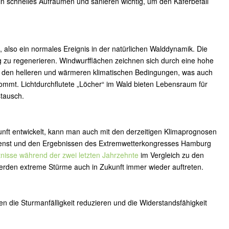
n schnelles Aufräumen und sanieren wichtig, um den Käferbefall
, also ein normales Ereignis in der natürlichen Walddynamik. Die
eg zu regenerieren. Windwurfflächen zeichnen sich durch eine hohe
 von den helleren und wärmeren klimatischen Bedingungen, was auch
mmt. Lichtdurchflutete „Löcher“ im Wald bieten Lebensraum für
stausch.
unft entwickelt, kann man auch mit den derzeitigen Klimaprognosen
ienst und den Ergebnissen des Extremwetterkongresses Hamburg
nisse während der zwei letzten Jahrzehnte
im Vergleich zu den
rden extreme Stürme auch in Zukunft immer wieder auftreten.
 die Sturmanfälligkeit reduzieren und die Widerstandsfähigkeit