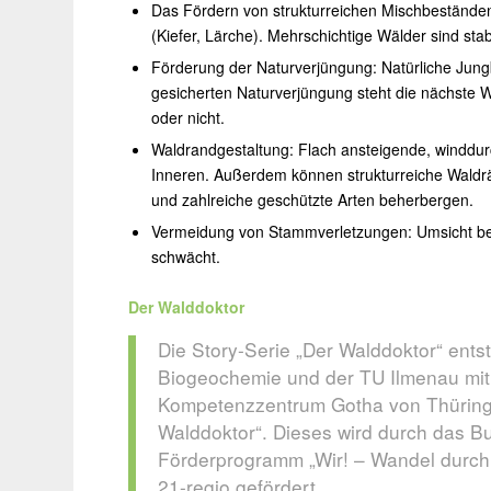
Das Fördern von strukturreichen Mischbeständen
(Kiefer, Lärche). Mehrschichtige Wälder sind stab
Förderung der Naturverjüngung: Natürliche Jun
gesicherten Naturverjüngung steht die nächste W
oder nicht.
Waldrandgestaltung: Flach ansteigende, winddur
Inneren. Außerdem können strukturreiche Waldr
und zahlreiche geschützte Arten beherbergen.
Vermeidung von Stammverletzungen: Umsicht bei d
schwächt.
Der Walddoktor
Die Story-Serie „Der Walddoktor“ ents
Biogeochemie und der TU Ilmenau mit
Kompetenzzentrum Gotha von Thüring
Walddoktor“. Dieses wird durch das B
Förderprogramm „Wir! – Wandel durch 
21-regio gefördert.